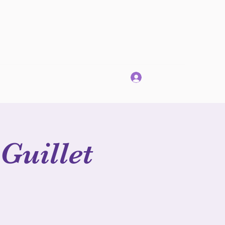
Se connecter
angie.lollia@gmail.com
Guillet