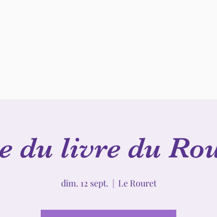
ous contacter
Mentions légales
e du livre du Ro
dim. 12 sept.
  |  
Le Rouret