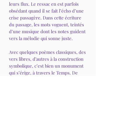
leurs flux. Le ressac en est parfois
obsédant quand il se fait l’écho d’une
crise passagère. Dans cette écriture
du passage, les mots voguent, teintés
d’une musique dont les notes guident
vers la mélodie qui sonne juste.
Avec quelques poèmes classiques, des
vers libres, d’autres à la construction
symbolique, c’est bien un monument
qui s’érige, à travers le Temps. De
pages en pages, le navire retrouve son
cap et rentre à bon port.
La Poésie s’incarne alors comme une
« Architecture du vital », écrit l’auteur.
Coralie FOLLONI signe ainsi son
huitième recueil de poèmes et son
dixième ouvrage. Cet opus est illustré
par une bande originale composée par