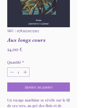
SKU : 9782952935593
Aux longs cours
Prix
14,00 €
Quantité
*
Ajouter au panier
Un voyage maritime se révèle sur le fil
de ces vers, au gré des flots et de