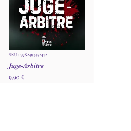
SKU : 9782493472472
Juge-Arbitre
Prix
9,90 €
Quantité
*
Ajouter au panier