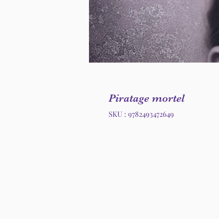
Piratage mortel
SKU : 9782493472649