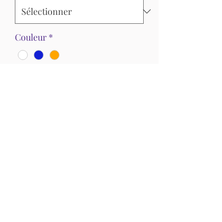
Couleur
*
Quantité
*
Expédition en fonction des tailles et
couleurs en stock.
Précommander
T-shirt anti-transpirant, enfant. A
laver à l'envers à 30 degrés.